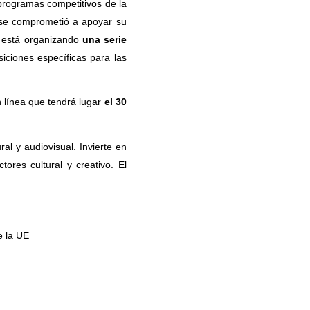
s programas competitivos de la
a se comprometió a apoyar su
n está organizando
una serie
iciones específicas para las
n línea que tendrá lugar
el 30
l y audiovisual. Invierte en
ores cultural y creativo. El
de la UE